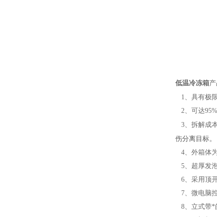
低温冷冻箱
产
1、具有极
2、可达95
3、拆解成
伤分离目标。
4、外箱体为
5、超厚发泡
6、采用顶开
7、微电脑控
8、立式带*