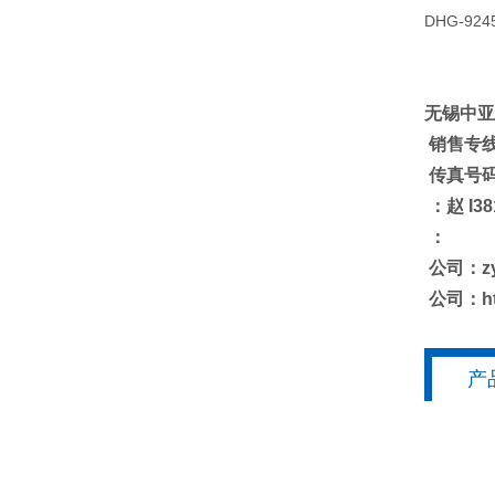
DHG-924
无锡中亚
销售专线：
传真号码：
：赵 I38
：
公司：
z
公司：
h
产