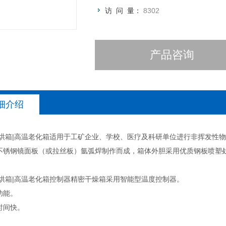
访 问 量：
8302
产品咨询
细介绍
|烘箱|高温老化箱适用于工矿企业、学校、医疗及科研单位进行非挥发性物品
不锈钢镜面板（或拉丝板）氩弧焊制作而成，箱体外胆采用优质钢板喷塑
|烘箱|高温老化箱控制器精密干燥箱采用智能型温度控制器。
功能。
时间快。