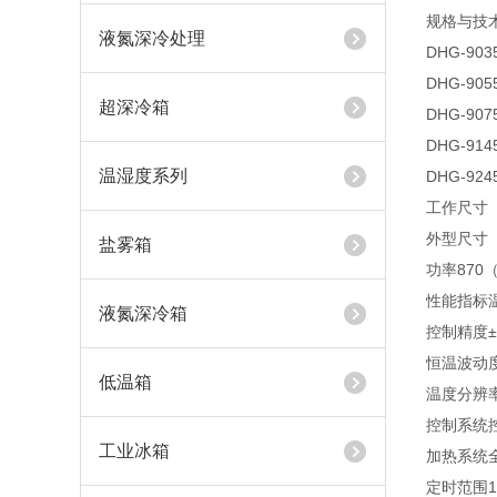
规格与技术
液氮深冷处理
DHG-903
DHG-905
超深冷箱
DHG-907
DHG-914
温湿度系列
DHG-924
工作尺寸（CM
外型尺寸（CM
盐雾箱
功率870
性能指标温
液氮深冷箱
控制精度
恒温波动度
低温箱
温度分辨率
控制系统控制
工业冰箱
加热系统
定时范围1～