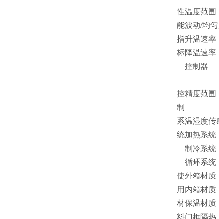
性
温度范围
能
波动/均匀
指
升温速率
标
降温速率
控制器
控
精度范围
制
系
温湿度传
统
加热系统
制冷系统
循环系统
使
外箱材质
用
内箱材质
材
保温材质
料
门框隔热